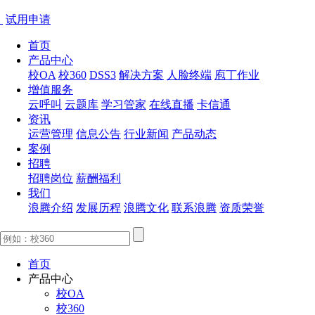
试用申请
首页
产品中心
校OA
校360
DSS3
解决方案
人脸终端
庖丁作业
增值服务
云呼叫
云题库
学习管家
在线直播
卡信通
资讯
运营管理
信息公告
行业新闻
产品动态
案例
招聘
招聘岗位
薪酬福利
我们
浪腾介绍
发展历程
浪腾文化
联系浪腾
资质荣誉
首页
产品中心
校OA
校360