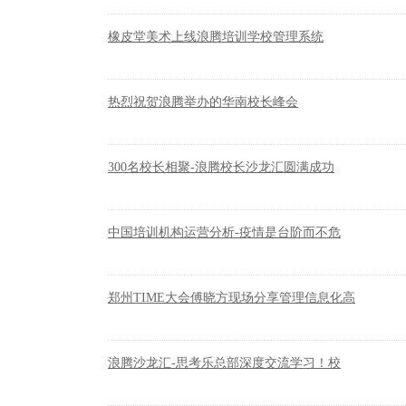
橡皮堂美术上线浪腾培训学校管理系统
热烈祝贺浪腾举办的华南校长峰会
300名校长相聚-浪腾校长沙龙汇圆满成功
中国培训机构运营分析-疫情是台阶而不危
郑州TIME大会傅晓方现场分享管理信息化高
浪腾沙龙汇-思考乐总部深度交流学习！校