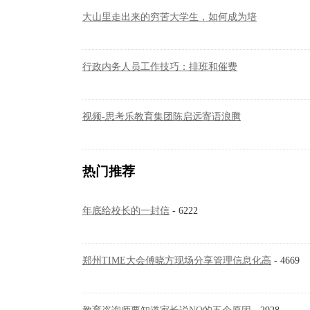
大山里走出来的穷苦大学生，如何成为培
行政内务人员工作技巧：排班和催费
视频-思考乐教育集团陈启远寄语浪腾
热门推荐
年底给校长的一封信
- 6222
郑州TIME大会傅晓方现场分享管理信息化高
- 4669