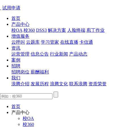
试用申请
首页
产品中心
校OA
校360
DSS3
解决方案
人脸终端
庖丁作业
增值服务
云呼叫
云题库
学习管家
在线直播
卡信通
资讯
运营管理
信息公告
行业新闻
产品动态
案例
招聘
招聘岗位
薪酬福利
我们
浪腾介绍
发展历程
浪腾文化
联系浪腾
资质荣誉
首页
产品中心
校OA
校360