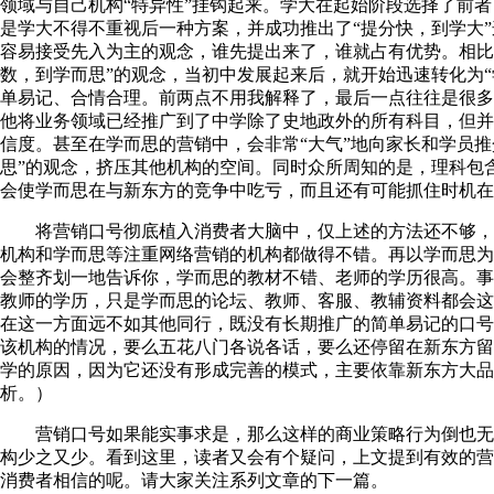
领域与自己机构“特异性”挂钩起来。学大在起始阶段选择了前
是学大不得不重视后一种方案，并成功推出了“提分快，到学大
容易接受先入为主的观念，谁先提出来了，谁就占有优势。相比
数，到学而思”的观念，当初中发展起来后，就开始迅速转化为
单易记、合情合理。前两点不用我解释了，最后一点往往是很多
他将业务领域已经推广到了中学除了史地政外的所有科目，但并
信度。甚至在学而思的营销中，会非常“大气”地向家长和学员
思”的观念，挤压其他机构的空间。同时众所周知的是，理科包
会使学而思在与新东方的竞争中吃亏，而且还有可能抓住时机在
将营销口号彻底植入消费者大脑中，仅上述的方法还不够，
机构和学而思等注重网络营销的机构都做得不错。再以学而思为
会整齐划一地告诉你，学而思的教材不错、老师的学历很高。事
教师的学历，只是学而思的论坛、教师、客服、教辅资料都会这
在这一方面远不如其他同行，既没有长期推广的简单易记的口号
该机构的情况，要么五花八门各说各话，要么还停留在新东方留
学的原因，因为它还没有形成完善的模式，主要依靠新东方大品
析。）
营销口号如果能实事求是，那么这样的商业策略行为倒也无
构少之又少。看到这里，读者又会有个疑问，上文提到有效的营
消费者相信的呢。请大家关注系列文章的下一篇。