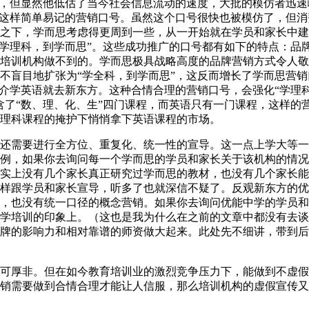
者，但显然他低估了当今社会信息流动的速度，大批的模仿者迅速
”这样简单易记的营销口号。虽然这个口号很快也被模仿了，但消
之下，学而思考虑得更周到一些，从一开始就在学员和家长中建
“学理科，到学而思”。这些成功推广的口号都有如下的特点：品
培训机构做不到的。学而思极具战略高度的品牌营销方式令人敬
不盲目地扩张为“学全科，到学而思”，这反而增长了学而思营销
推介学英语就去新东方。这种合情合理的营销口号，会强化“学理
含了“数、理、化、生”四门课程，而英语只有一门课程，这样的
理科课程的掩护下悄悄拿下英语课程的市场。
还需要进行全方位、重复化、统一性的宣导。这一点上学大等一
例，如果你去询问每一个学而思的学员和家长关于该机构的情况
实上没有几个家长真正研究过学而思的教材，也没有几个家长能
样跟学员和家长宣导，听多了也就深信不疑了。反观新东方的优
，也没有统一口径的概念营销。如果你去询问优能中学的学员和
学培训的印象上。（这也是我为什么在之前的文章中都没有去谈
牌的影响力和相对靠谱的师资做大起来。此处先不细讲，带到后
可厚非。但在如今教育培训业的激烈竞争压力下，能做到不虚假
销需要做到合情合理才能让人信服，那么培训机构的虚假宣传又