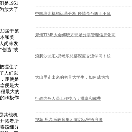
是1951
为放大了
中国培训机构运营分析-疫情是台阶而不危
却属于第
郑州TIME大会傅晓方现场分享管理信息化高
本和美
人尚未发
创造”或
浪腾沙龙汇-思考乐总部深度交流学习！校
把握住了
了人们以
大山里走出来的穷苦大学生，如何成为培
，即使是
念便是大
课程最大的
的积极作
行政内务人员工作技巧：排班和催费
是其他机
视频-思考乐教育集团陈启远寄语浪腾
开拓者所
将该细分