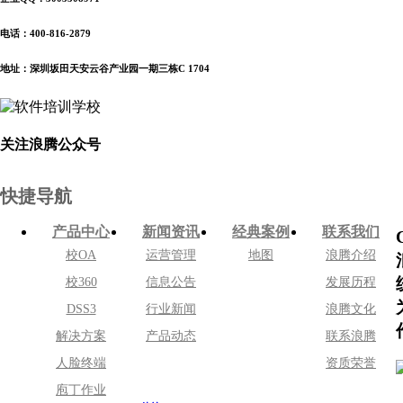
电话：400-816-2879
地址：深圳坂田天安云谷产业园一期三栋C 1704
关注浪腾公众号
快捷导航
产品中心
新闻资讯
经典案例
联系我们
校OA
运营管理
地图
浪腾介绍
校360
信息公告
发展历程
DSS3
行业新闻
浪腾文化
解决方案
产品动态
联系浪腾
人脸终端
资质荣誉
庖丁作业