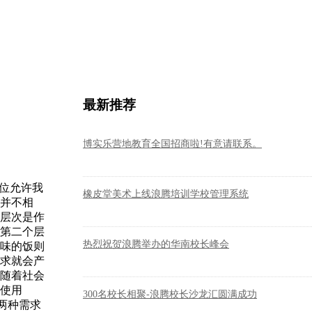
最新推荐
博实乐营地教育全国招商啦!有意请联系。
位允许我
橡皮堂美术上线浪腾培训学校管理系统
并不相
层次是作
第二个层
热烈祝贺浪腾举办的华南校长峰会
味的饭则
求就会产
随着社会
使用
300名校长相聚-浪腾校长沙龙汇圆满成功
两种需求