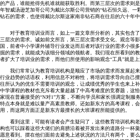
的产品，谁能抢得先机谁就能获取胜利。而第三层次的需求则是可
年智威汤逊芝加哥公司为戴比尔斯公司营销的“钻石恒久远、一
钻石的需求，也使得戴比尔斯这家南非钻石商在往后的六十年中
对于教育培训业而言，如上一篇文章所分析的，其实包含了
三层次的需求。诚如前文所言，第三层次需求受文化、观念等影
国，前者中小学课外辅导行业发达而后者对该行业的需求小很多
掘的需求，就能成为该细分领域的领航者。我们现在所看到的教
者扩大了培训业的需求，而他们所使用的影响观念“工具”就是上篇
我们常常认为教育培训机构是顺应了市场的需求而发展起来
行业趋势的话语权，利用信息不对称性，将培训需求导向自己擅
往所认为的优生不需要培训的观念，让成绩优秀的学生也来上补
中学课程的教材也充斥着大量超越了中高考难度的竞赛题，这恰
家现在普遍接受的“N对1”方案，不断向学员和家长强调定制
特点本身就是难以量产高素质教师。还如新东方的高考课程，会
用，而这两方面正是新东方最擅长的大班课程所能提供的。
看到这里，可能有读者会产生疑问了，这些教育培训机构老大
构也可以踩着这些大佬们的肩膀沿着被开发出来的道路分一杯羹
愿意看到。摆在他们面前去避免上述状况的方法只有两个，要么