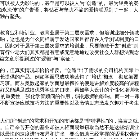
以被人为影响的，甚至是可以被人为“创造”的。最为经典的案例
颗永流传”的广告语，将钻石与坚贞不渝的爱情联系到了一起，人
独占鳌头。
教育业和培训业。教育业属于第二层次需求，但培训业细分领域
响，这也是为什么同样属于发达国家且都存在入学测试制度的日
。因此对于属于第三层次需求的培训业，只要能敢于去“创造”别
育行业老大们其实都是有意或无意地通过改变社会人群想法观念“
文章所提到过的“逻辑”与“实证”。
的，但真实情况却恰恰相反。“创造”出了需求的公司机构实际上
长提供的产品。例如学而思成功地营销了“培优”概念，彻底颠覆
习班。而从奥数起家的学而思最擅长的便是讲解难度较高的课程
好又能满足成绩优秀学生的口味。再如学大设计的个性化培训概
服务的重要性，强化学管顾问的作用，弱化教师的影响。而一对一
不断宣扬应试技巧方法的重要性以及激情励志激发兴趣对于考生
们所“创造”的需求和开拓的市场都是“非特异性”的，换言之就
。自己辛苦开创的基业却被人轻而易举窃取当然不是这些培训业
以最快的速度进行布局和扩张，要么借助已经掌握的话语权强行