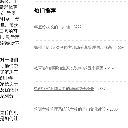
崛起。于
费群体更
热门推荐
立“学奥
牌挂钩、简
佩。虽然
年底给校长的一封信
- 6222
口号的可
科，到学而
营销绝对不
郑州TIME大会傅晓方现场分享管理信息化高
- 4669
对一培训
，他们都
教育咨询师要知道家长说NO的五个原因
- 2928
了解所有
能中学，
家长关于
热烈祝贺浪腾举办的华南校长峰会
- 2857
及优能中
系列分
培训学校管理系统论学校的基础文化建设
- 2799
宣传的机
是如何让